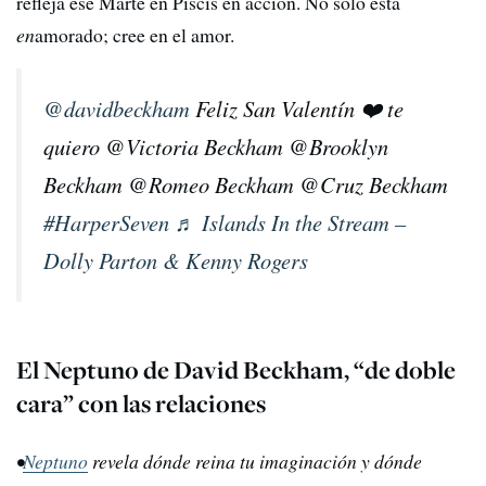
refleja ese Marte en Piscis en acción. No solo está
en
amorado; cree en el amor.
@davidbeckham
Feliz San Valentín ❤️ te
quiero @Victoria Beckham @Brooklyn
Beckham @Romeo Beckham @Cruz Beckham
#HarperSeven
♬ Islands In the Stream –
Dolly Parton & Kenny Rogers
El Neptuno de David Beckham, “de doble
cara” con las relaciones
•
Neptuno
revela dónde reina tu imaginación y dónde